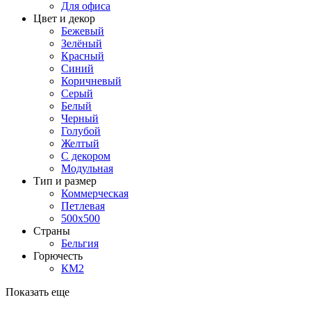
Для офиса
Цвет и декор
Бежевый
Зелёный
Красный
Синий
Коричневый
Серый
Белый
Черный
Голубой
Желтый
С декором
Модульная
Тип и размер
Коммерческая
Петлевая
500х500
Страны
Бельгия
Горючесть
КМ2
Показать еще