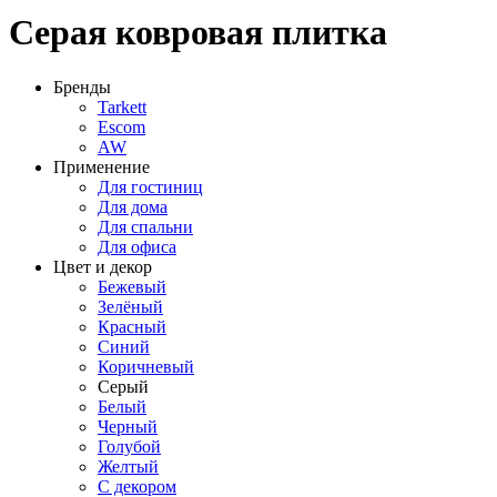
Серая ковровая плитка
Бренды
Tarkett
Escom
AW
Применение
Для гостиниц
Для дома
Для спальни
Для офиса
Цвет и декор
Бежевый
Зелёный
Красный
Синий
Коричневый
Серый
Белый
Черный
Голубой
Желтый
С декором