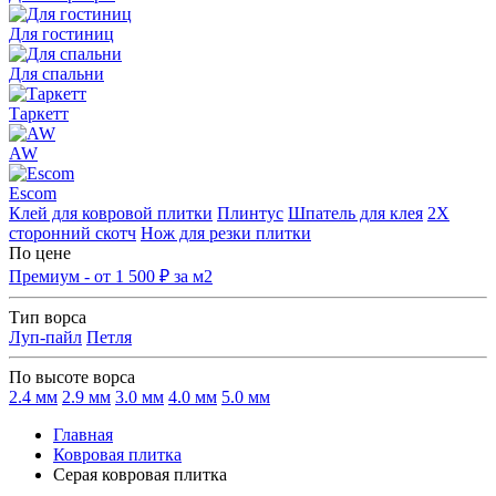
Для гостиниц
Для спальни
Таркетт
AW
Escom
Клей для ковровой плитки
Плинтус
Шпатель для клея
2Х
сторонний скотч
Нож для резки плитки
По цене
Премиум - от 1 500 ₽ за м2
Тип ворса
Луп-пайл
Петля
По высоте ворса
2.4 мм
2.9 мм
3.0 мм
4.0 мм
5.0 мм
Главная
Ковровая плитка
Серая ковровая плитка