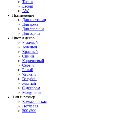
Tarkett
Escom
AW
Применение
Для гостиниц
Для дома
Для спальни
Для офиса
Цвет и декор
Бежевый
Зелёный
Красный
Синий
Коричневый
Серый
Белый
Черный
Голубой
Желтый
С декором
Модульная
Тип и размер
Коммерческая
Петлевая
500х500